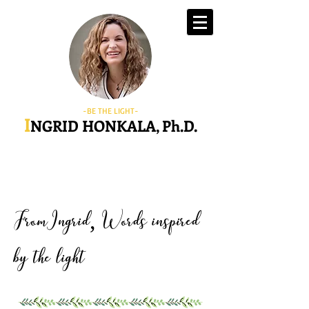
-BE THE LIGHT-
I
NGRID HONKALA, Ph.D.
FromIngrid
Words inspired
,
by the light