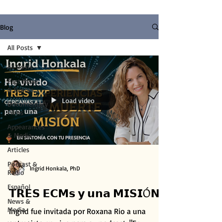
Blog
All Posts
All Posts
Past News
& Events
Load video
Documentary
Films
Appearances
& Media
Articles
Podcast &
Ingrid Honkala, PhD
Radio
Español
𝗧𝗥𝗘𝗦 𝗘𝗖𝗠𝘀 𝘆 𝘂𝗻𝗮 𝗠𝗜𝗦𝗜Ó𝗡
News &
Media
Ingrid fue invitada por Roxana Rio a una