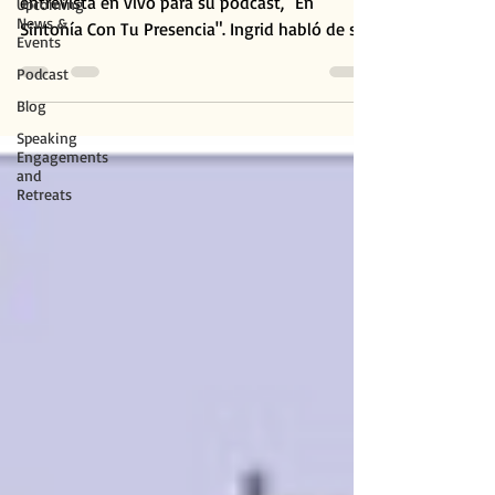
entrevista en vivo para su podcast, "En
Upcoming
News &
Sintonía Con Tu Presencia". Ingrid habló de su
Events
último...
Podcast
Blog
Speaking
Engagements
and
Retreats