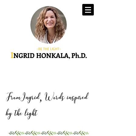
-BE THE LIGHT-
I
NGRID HONKALA, Ph.D.
FromIngrid
Words inspired
,
by the light