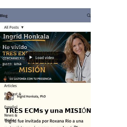
Blog
All Posts
All Posts
Past News
& Events
Load video
Documentary
Films
Appearances
& Media
Articles
Podcast &
Ingrid Honkala, PhD
Radio
Español
𝗧𝗥𝗘𝗦 𝗘𝗖𝗠𝘀 𝘆 𝘂𝗻𝗮 𝗠𝗜𝗦𝗜Ó𝗡
News &
Media
Ingrid fue invitada por Roxana Rio a una