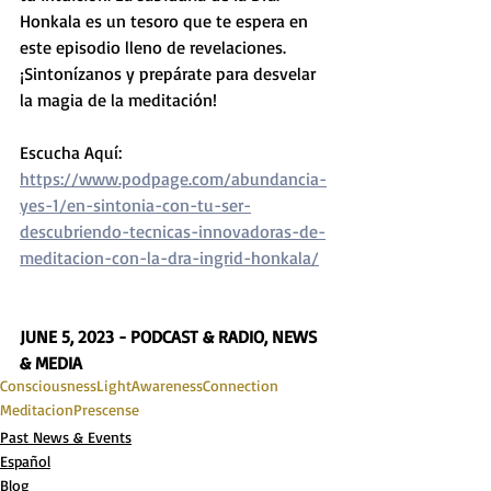
Honkala es un tesoro que te espera en 
este episodio lleno de revelaciones. 
¡Sintonízanos y prepárate para desvelar 
la magia de la meditación!
Escucha Aquí:
https://www.podpage.com/abundancia-
yes-1/en-sintonia-con-tu-ser-
descubriendo-tecnicas-innovadoras-de-
meditacion-con-la-dra-ingrid-honkala/
JUNE 5, 2023 - PODCAST & RADIO, NEWS 
& MEDIA
Consciousness
Light
Awareness
Connection
Meditacion
Prescense
Past News & Events
Español
Blog