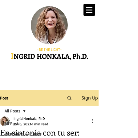
-BE THE LIGHT-
I
NGRID HONKALA, Ph.D.
Sign Up
Post
All Posts
Ingrid Honkala, PhD
All Posts
Jun 5, 2023
1 min read
En sintonía con tu ser:
Past News & Events