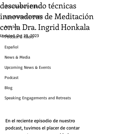
descubriendo técnicas
Documentary Films
innovadoras de Meditación
Appearances & Media
con la Dra. Ingrid Honkala
Articles
Updated:
Oct 29, 2023
Podcast & Radio
Español
News & Media
Upcoming News & Events
Podcast
Blog
Speaking Engagements and Retreats
En el reciente episodio de nuestro 
podcast, tuvimos el placer de contar 