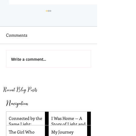
Comments
I Was Home — A Story of
Going Deeper in
Write a comment...
Light and Remembrance
& 3rd NDEs with
Amandeep Panai
Recent Blog Posts
Navigation
Connected by the
I Was Home — A
Same Light:
Story of Light and
Reflections from
Remembrance
The Girl Who
My Journey
Santa Barbara and